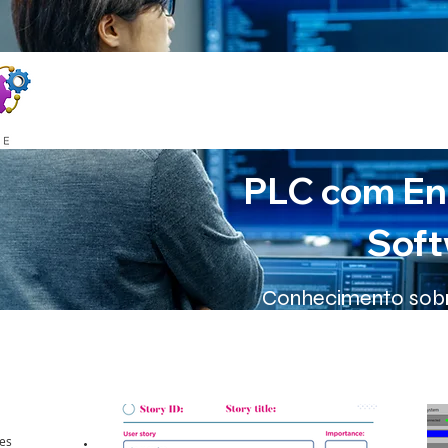
PLC com En
Soft
Conhecimento sob
res