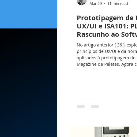
Mar 29
11 min read
Prototipagem de
UX/UI e ISA101: P
Rascunho ao Soft
No artigo anterior ( 36 ), exp
princípios de UX/UI e da nor
aplicados à prototipagem de
Magazine de Paletes. Agora 
momento de dar o próximo p
toda a documentação necess
os nossos protótipos saiam 
se tornem referência real de
desenvolvimento. Documenta
prototipar pode parecer contr
para quem está acostumado a
para o software de IHM. Mas
não começamos a e