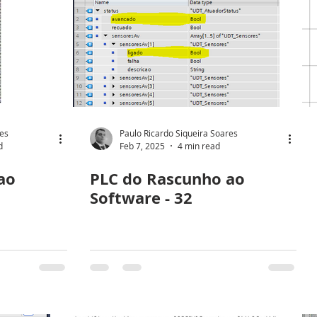
res
Paulo Ricardo Siqueira Soares
d
Feb 7, 2025
4 min read
ao
PLC do Rascunho ao
Software - 32