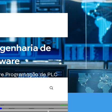
Log In
genharia de
ware
re Programação de PLC