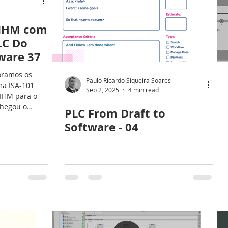
 IHM com
LC Do
ware 37
loramos os
Paulo Ricardo Siqueira Soares
ma ISA-101
Sep 2, 2025
4 min read
 IHM para o
chegou o
PLC From Draft to
asso: montar
Software - 04
ária para que
do rascunho e
r antes de
a-intuitivo
 partir direto
 assim como