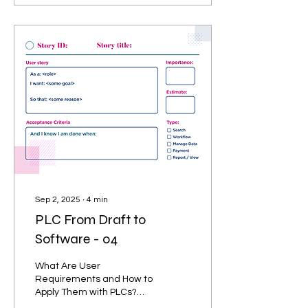
necessária para que os
nossos protótipos saiam
do rascunho e se tornem
referência real de
desenvolvimento.
Documentar antes de
prototipar pode parecer
contra-intuitivo para
quem está acostumado a
partir direto para o
software de IHM. Mas
assim como não
começamos a escrever o
código...
Sep 2, 2025
∙
4
min
PLC From Draft to
Software - 04
What Are User
Requirements and How to
Apply Them with PLCs?
User requirements