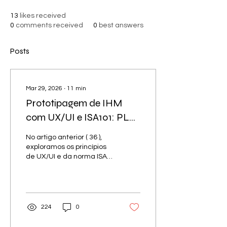
13
likes received
0
comments received
0
best answers
Posts
Mar 29, 2026
∙
11
min
Prototipagem de IHM
com UX/UI e ISA101: PLC
Do Rascunho ao
No artigo anterior ( 36 ),
Software 37
exploramos os princípios
de UX/UI e da norma ISA-
101 aplicados à
prototipagem de IHM para
o Magazine de Paletes.
Agora chegou o momento
de dar o próximo passo:
224
0
montar toda a
documentação