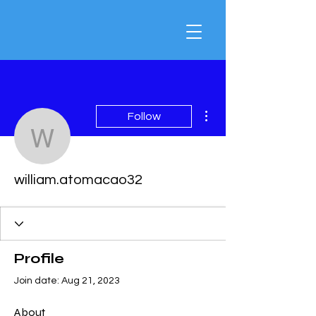
More actions
Follow
william.atomacao32
william.atomacao32
Profile
Join date: Aug 21, 2023
About